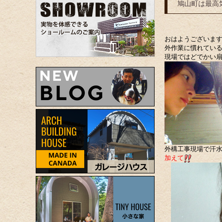
鳩山町は最高
おはようございま
外作業に慣れてい
現場ではどでかい
外構工事現場で汗
加えて