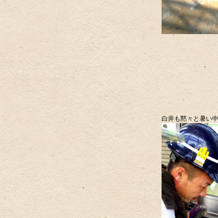
白井も黙々と暑い