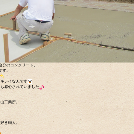
台分のコンクリート。
です。
ん
もキレイなんです
様も感心されていました
神山工業所。
。
。
大好き職人。