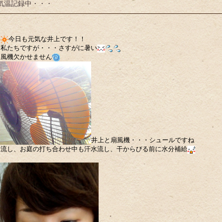
気温記録中・・・
す
今日も元気な井上です！！
る私たちですが・・・さすがに暑い
扇風機欠かせません
井上と扇風機・・・シュールですね
水流し、お庭の打ち合わせ中も汗水流し、干からびる前に水分補給