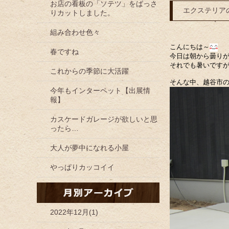
お店の看板の「ソテツ」をばっさ
エクステリア
りカットしました。
組み合わせ色々
こんにちは～
春ですね
今日は朝から曇り
それでも暑いです
これからの季節に大活躍
そんな中、越谷市
今年もインターペット【出展情
報】
カスケードガレージが欲しいと思
ったら…
大人が夢中になれる小屋
やっぱりカッコイイ
2022年12月(1)