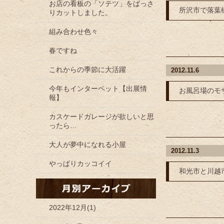
お店の看板の「ソテツ」をばっさ
所沢市で落葉
りカットしました。
組み合わせ色々
春ですね
これからの季節に大活躍
2012.11.6
今年もインターペット【出展情
お風呂場のモ
報】
カスケードガレージが欲しいと思
ったら…
大人が夢中になれる小屋
2012.11.3
やっぱりカッコイイ
和光市と川越
2022年12月(1)