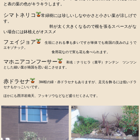
と表の葉の色がキラキラします。
シマトネリコ
常緑樹には珍しいしなやかさと小さい葉が涼しげで
す。
幹が太く大きくなるので根を張るスペースがな
い場合には鉢植えがオススメ
フェイジョア
生垣にされる事も多いですが単体でも南国の茂みのようで
エキゾチック。
食用花なので実も花も食べられます。
マホニアコンフーサー
和名：ナリヒラ（業平）ナンテン ツンツン
とした細い葉が南国を思い起こさせます。
赤ドラセナ
3M程の緑・赤ドラセナもありますが、足元を飾るには低いドラ
セナもかっこいいです。
ほかにも西洋岩南天、フッキソウなどなど盛りだくさんです。