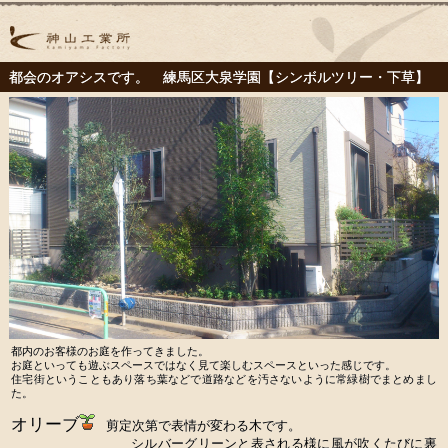
都会のオアシスです。 練馬区大泉学園【シンボルツリー・下草】
都内のお客様のお庭を作ってきました。
お庭といっても遊ぶスペースではなく見て楽しむスペースといった感じです。
住宅街ということもあり落ち葉などで道路などを汚さないように常緑樹でまとめまし
た。
オリーブ
剪定次第で表情が変わる木です。
シルバーグリーンと表される様に風が吹くたびに裏