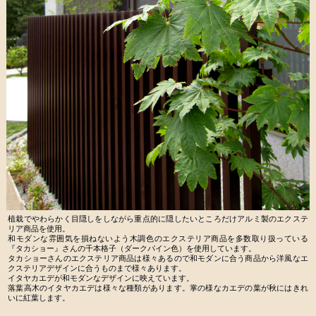
植栽でやわらかく目隠しをしながら重点的に隠したいところだけアルミ製のエクステ
リア商品を使用。
和モダンな雰囲気を損ねないよう木調色のエクステリア商品を多数取り扱っている
『タカショー』さんの千本格子（ダークパイン色）を使用しています。
タカショーさんのエクステリア商品は様々あるので和モダンに合う商品から洋風なエ
クステリアデザインに合うものまで様々あります。
イタヤカエデが和モダンなデザインに映えています。
落葉高木のイタヤカエデは様々な種類があります。掌の様なカエデの葉が秋にはきれ
いに紅葉します。