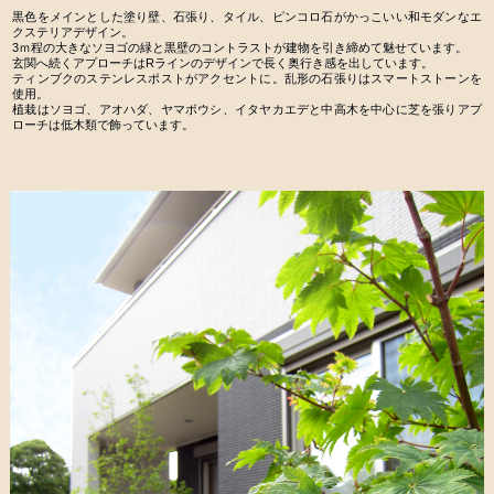
黒色をメインとした塗り壁、石張り、タイル、ピンコロ石がかっこいい和モダンなエ
クステリアデザイン。
3ｍ程の大きなソヨゴの緑と黒壁のコントラストが建物を引き締めて魅せています。
玄関へ続くアプローチはRラインのデザインで長く奥行き感を出しています。
ティンブクのステンレスポストがアクセントに。乱形の石張りはスマートストーンを
使用。
植栽はソヨゴ、アオハダ、ヤマボウシ、イタヤカエデと中高木を中心に芝を張りアプ
ローチは低木類で飾っています。