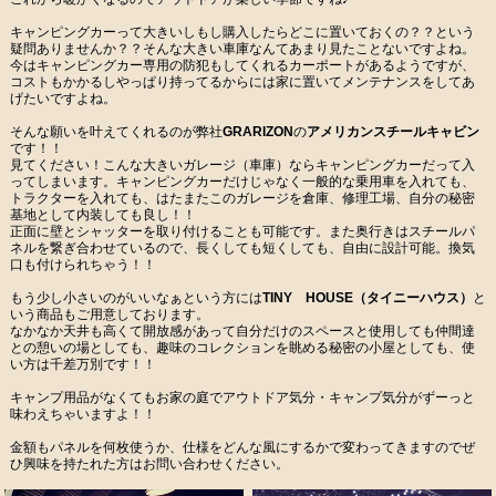
キャンピングカーって大きいしもし購入したらどこに置いておくの？？という
疑問ありませんか？？そんな大きい車庫なんてあまり見たことないですよね。
今はキャンピングカー専用の防犯もしてくれるカーポートがあるようですが、
コストもかかるしやっぱり持ってるからには家に置いてメンテナンスをしてあ
げたいですよね。
そんな願いを叶えてくれるのが弊社
GRARIZON
の
アメリカンスチールキャビン
です！！
見てください！こんな大きいガレージ（車庫）ならキャンピングカーだって入
ってしまいます。キャンピングカーだけじゃなく一般的な乗用車を入れても、
トラクターを入れても、はたまたこのガレージを倉庫、修理工場、自分の秘密
基地として内装しても良し！！
正面に壁とシャッターを取り付けることも可能です。また奥行きはスチールパ
ネルを繋ぎ合わせているので、長くしても短くしても、自由に設計可能。換気
口も付けられちゃう！！
もう少し小さいのがいいなぁという方には
TINY HOUSE（タイニーハウス）
と
いう商品もご用意しております。
なかなか天井も高くて開放感があって自分だけのスペースと使用しても仲間達
との憩いの場としても、趣味のコレクションを眺める秘密の小屋としても、使
い方は千差万別です！！
キャンプ用品がなくてもお家の庭でアウトドア気分・キャンプ気分がずーっと
味わえちゃいますよ！！
金額もパネルを何枚使うか、仕様をどんな風にするかで変わってきますのでぜ
ひ興味を持たれた方はお問い合わせください。