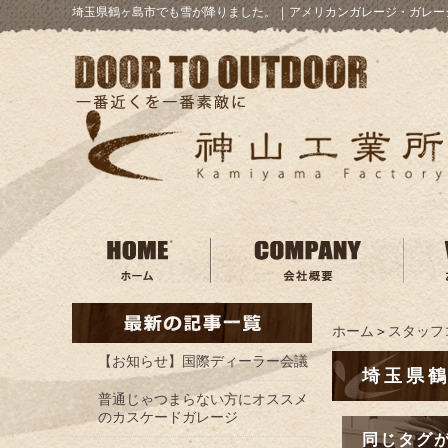
埼玉県鶴ヶ島市でも雪が降りました。
｜
アメリカンガレージ・ガレー
ホーム
＞
スタッフ
【お知らせ】国際ディーラー会議
埼玉県
普通じゃつまらない方にオススメ
のカスケードガレージ
同じタグ