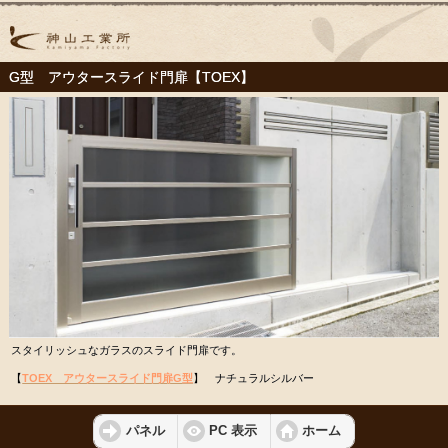
G型 アウタースライド門扉【TOEX】
スタイリッシュなガラスのスライド門扉です。
【
TOEX アウタースライド門扉G型
】 ナチュラルシルバー
パネル
PC 表示
ホーム