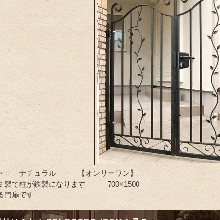
ート ナチュラル 【オンリーワン】
ミ製で柱が鉄製になります 700×1500
る門扉です