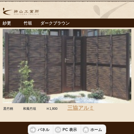
紗更 竹垣 ダークブラウン
三協アルミ
黒竹柄 和風竹垣 Ｈ1,800
パネル
PC 表示
ホーム