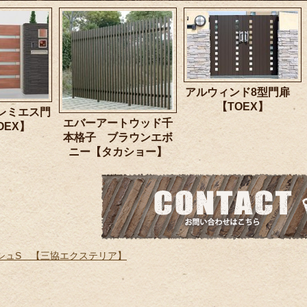
アルウィンド8型門扉
【TOEX】
プレミエス門
エバーアートウッド千
OEX】
本格子 ブラウンエボ
ニー【タカショー】
シュS 【三協エクステリア】