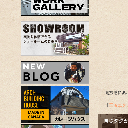
開放感にあ
【
三協エク
同じタグが