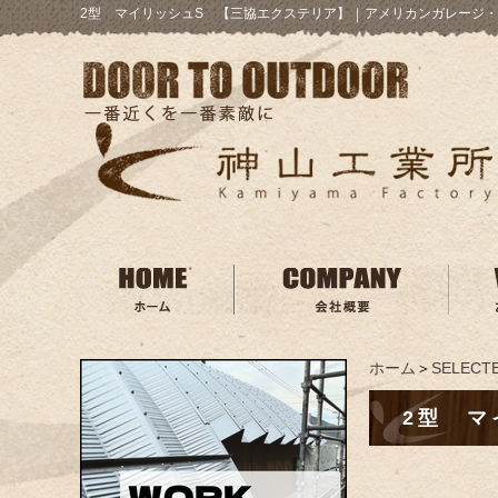
2型 マイリッシュS 【三協エクステリア】
｜
アメリカンガレージ・
ホーム
＞
SELECTE
2型 マ