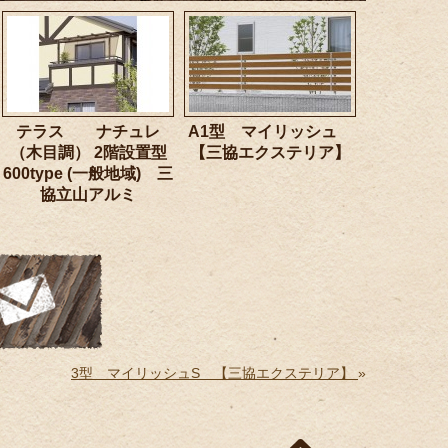
テラス ナチュレ
A1型 マイリッシュ
（木目調） 2階設置型
【三協エクステリア】
600type (一般地域) 三
協立山アルミ
3型 マイリッシュS 【三協エクステリア】
»