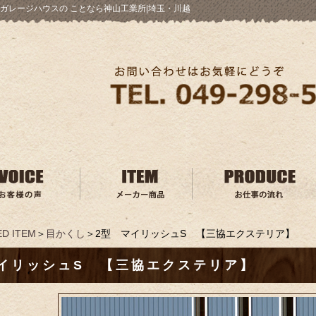
ガレージハウスの ことなら神山工業所|埼玉・川越
D ITEM
＞
目かくし
＞2型 マイリッシュS 【三協エクステリア】
イリッシュS 【三協エクステリア】