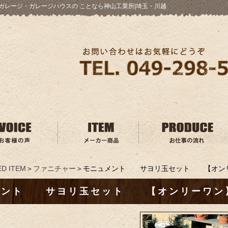
ガレージ・ガレージハウスの ことなら神山工業所|埼玉・川越
D ITEM
＞
ファニチャー
＞モニュメント サヨリ玉セット 【オン
メント サヨリ玉セット 【オンリーワン