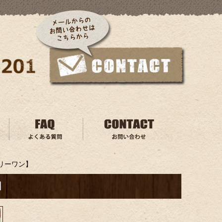
リーワン】
】