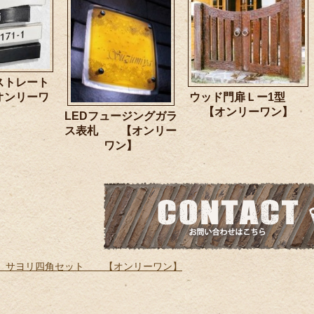
ストレート
ンリーワ
ウッド門扉Ｌー1型
】
【オンリーワン】
LEDフュージングガラ
ス表札 【オンリー
ワン】
 サヨリ四角セット 【オンリーワン】