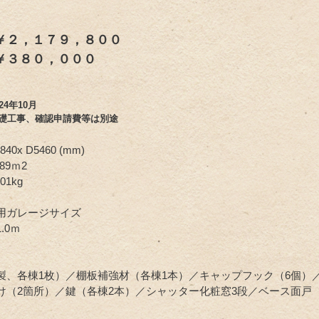
２，１７９，８００
￥３８０，０００
24年10月
礎工事、確認申請費等は別途
840x D5460 (mm)
89ｍ2
01kg
用ガレージサイズ
.0ｍ
製、各棟1枚）／棚板補強材（各棟1本）／キャップフック（6個）
け（2箇所）／鍵（各棟2本）／シャッター化粧窓3段／ベース面戸