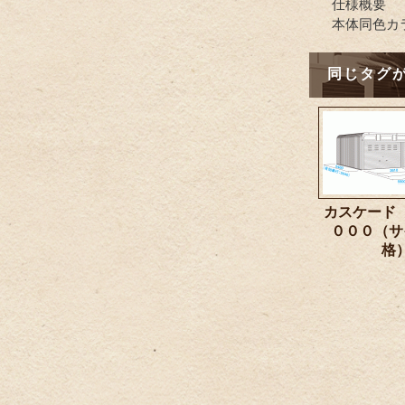
仕様概要
本体同色カ
同じタグが
カスケード
０００（サ
格