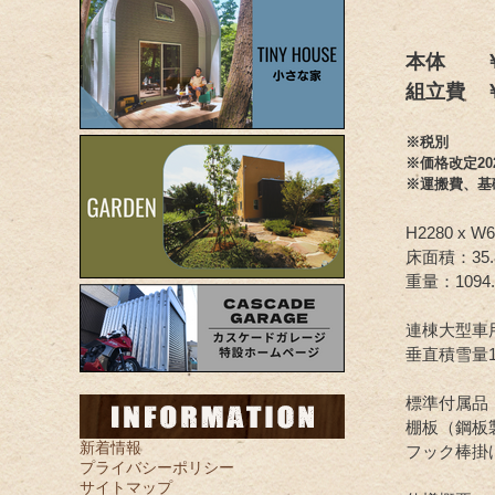
本体 ￥
組立費 
※
税別
※価格改定20
※運搬費、基
H2280 x W6
床面積：35.
重量：1094.
連棟大型車
垂直積雪量1
標準付属品
棚板（鋼板
新着情報
フック棒掛
プライバシーポリシー
サイトマップ