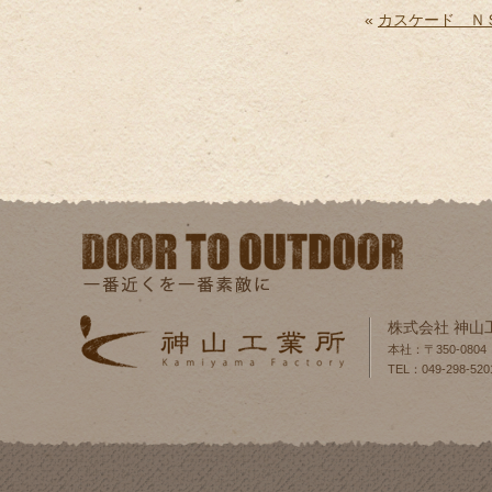
«
カスケード Ｎ
株式会社 神山
本社：〒350-080
TEL：049-298-520