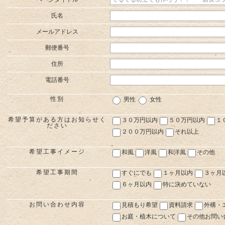
氏名
メールアドレス
郵便番号
住所
電話番号
性別
男性
女性
希望予算がある方はお知らせく
３０万円以内
５０万円以内
１
ださい
２００万円以内
それ以上
希望工事イメージ
和風
洋風
和洋風
その他
希望工事期間
すぐにでも
１ヶ月以内
３ヶ月
６ヶ月以内
特に決めていない
お問い合わせ内容
見積もり希望
資料請求
外構・
お庭・植木について
その他お問い