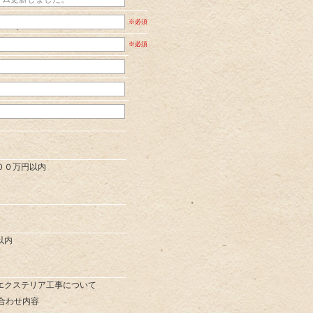
※必須
※必須
００万円以内
以内
エクステリア工事について
合わせ内容