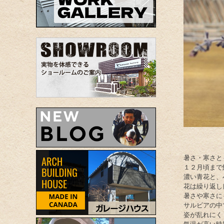
暑さ・寒さと
１２月頃まで
濃い青花と、
花は繰り返し
暑さや寒さに
サルビアの中
姿が乱れにく