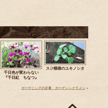
、
スジ模様のユキノシタ
千日色が変わらない
『千日紅 ちなつ』
ガーデニングの定番 ガーデンシクラメン
»