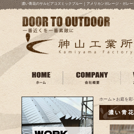
濃い青花のサルビアコズミックブルー
｜
アメリカンガレージ・ガレー
ホーム
＞
お庭を彩
濃い青