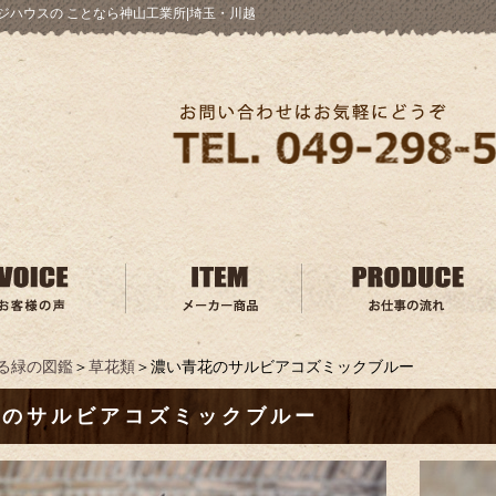
ジハウスの ことなら神山工業所|埼玉・川越
る緑の図鑑
＞
草花類
＞濃い青花のサルビアコズミックブルー
花のサルビアコズミックブルー