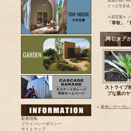
気温が高い時
ぐっと引き込
≪花言葉≫（
「尊敬」「
同じタグ
ストライプ
プな葉の
«
黄色いマーガレ
新着情報
プライバシーポリシー
サイトマップ