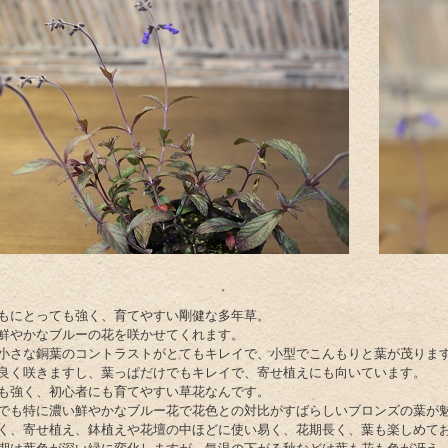
もにとっても強く、育てやすい剛健な多年草。
鮮やかなブルーの花を咲かせてくれます。
小さな銅葉のコントラストがとてもキレイで、小型でこんもりと葉が茂りま
良く咲きますし、葉っぱだけでもキレイで、寄せ植えにも向いています。
も強く、初心者にも育てやすい草花なんです。
でも特に濃い鮮やかなブルー花で花色との対比がすばらしいブロンズの葉が
く、寄せ植え、鉢植えや花壇の中ほどに使い易く、花期長く、葉も楽しめて