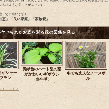
期は葉色が深い緑に変化しますが、気温の下がる秋などは葉も花も色が冴え
まれるような美しさがあります。
色ごとに違います）
知恵」「良い家庭」「家族愛」
が付けられたお庭を彩る緑の図鑑を見る
黄緑色のハート型の葉
柄がシャー
冬でも丈夫なノースポ
がかわいいギボウシ
ヤブラン
ール
（多年草）
ットコスモス